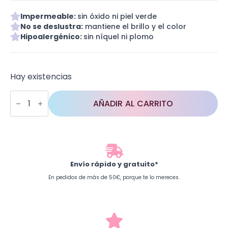
Impermeable:
sin óxido ni piel verde
No se deslustra:
mantiene el brillo y el color
Hipoalergénico:
sin níquel ni plomo
Hay existencias
Welcome
to
AÑADIR AL CARRITO
Las
Vegas
cantidad
Envío rápido y gratuito*
En pedidos de más de 50€, porque te lo mereces.