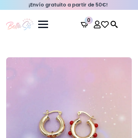
¡Envío gratuito a partir de 50€!
0
Search
for: