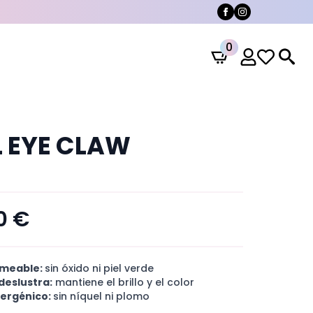
0
Search
for:
L EYE CLAW
00
€
meable:
sin óxido ni piel verde
deslustra:
mantiene el brillo y el color
lergénico:
sin níquel ni plomo