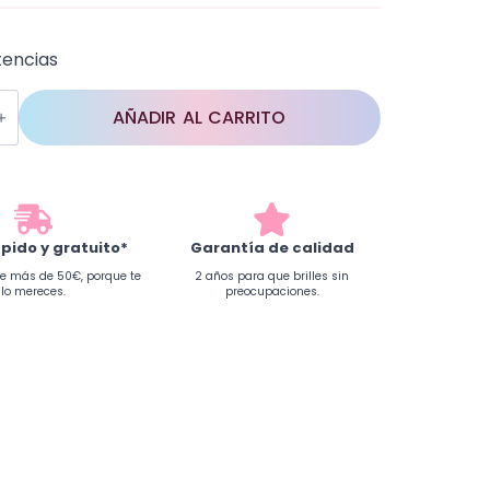
tencias
AÑADIR AL CARRITO
d
ápido y gratuito*
Garantía de calidad
e más de 50€, porque te
2 años para que brilles sin
lo mereces.
preocupaciones.