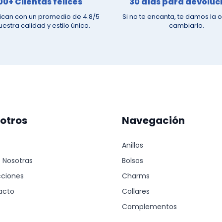
00+ Clientas felices
30 días para devoluc
fican con un promedio de 4.8/5
Si no te encanta, te damos la 
uestra calidad y estilo único.
cambiarlo.
otros
Navegación
Anillos
 Nosotras
Bolsos
cciones
Charms
acto
Collares
Complementos