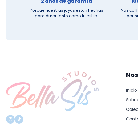
2 años de garantía
10
Porque nuestras joyas están hechas
Nos cali
para durar tanto como tu estilo.
por n
Nos
Inicio
Sobre
Cole
Cont