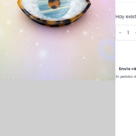
Hay exis
Evil
Eye
claw
cantida
Envío r
En pedidos d